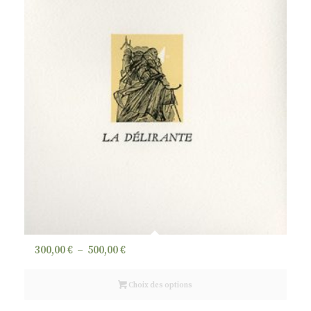
Plage
300,00
€
–
500,00
€
de
prix :
Choix des options
300,00 €