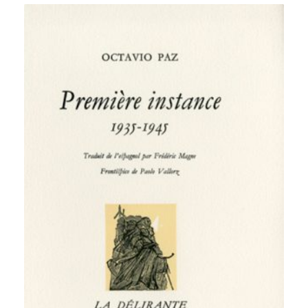
à
1
200,00 €