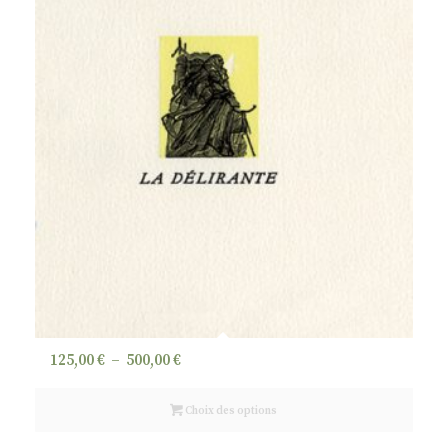
Plage
125,00
€
–
500,00
€
de
prix :
Choix des options
125,00 €