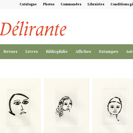
Catalogue
Photos
Commandes
Librairies
Conditions g
Revues
Livres
Bibliophilie
Affiches
Estampes
Aut