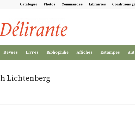
Catalogue
Photos
Commandes
Librairies
Conditions g
Revues
Livres
Bibliophilie
Affiches
Estampes
Aut
ph Lichtenberg