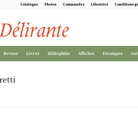
Catalogue
Photos
Commandes
Librairies
Conditions g
Revues
Livres
Bibliophilie
Affiches
Estampes
Aut
etti