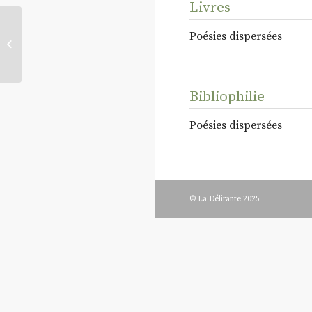
Livres
Poésies dispersées
I. R. Willison
Bibliophilie
Poésies dispersées
© La Délirante 2025