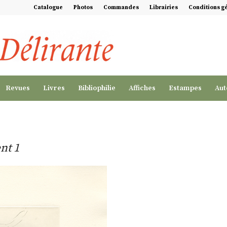
Catalogue
Photos
Commandes
Librairies
Conditions g
Revues
Livres
Bibliophilie
Affiches
Estampes
Aut
nt 1