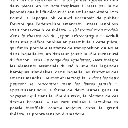
Au Puits de l’épervier
et
Le Songe des squelettes
sont
deux pièces en un acte inspirées à Yeats par le nô
japonais que lui fit découvrir son ami et secrétaire Ezra
Pound, à l’époque où celui-ci s’occupait de publier
l’œuvre que l’orientaliste américain Ernest Fenollosa
avait consacrée à ce théâtre. «
J’ai trouvé mon modèle
dans le théâtre Nô du Japon aristocratique
», écrit-il
dans une préface publiée en préambule à cette pièce,
qui fut sa première tentative de transposition du Nô et
dans laquelle Ito, un danseur, jouait le rôle surnaturel
du faucon. Dans
Le songe des squelettes
, Yeats intègre
les éléments essentiels du Nô à une des légendes
héroïques irlandaises, dans laquelle les fantômes des
amants maudits, Dermot et Dervogilla, «
dont les yeux
peuvent se rencontrer mais les lèvres jamais
»,
apparaissent sous la forme de deux jeunes gens au
Voyageur qui tient le rôle du waki, le récitant de ces
drames lyriques. À ses vers stylisés à l’extrême sa
poésie insufflait, comme toujours dans le grand
théâtre, sa propre tension dramatique.