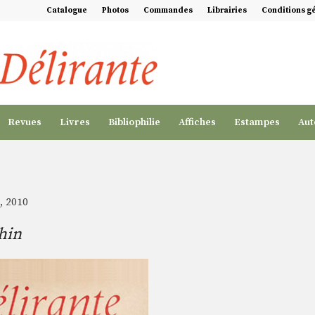
Catalogue
Photos
Commandes
Librairies
Conditions g
Revues
Livres
Bibliophilie
Affiches
Estampes
Aut
, 2010
hin