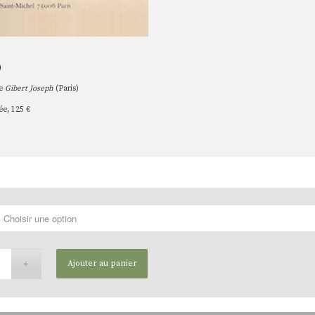
)
ie
Gibert Joseph
(Paris)
ée, 125 €
€
Ajouter au panier