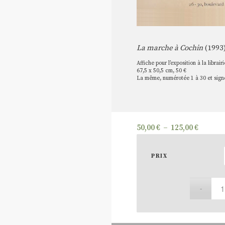
La marche à Cochin
(1993
Affiche pour l’exposition à la librair
67,5 x 50,5 cm, 50 €
La même, numérotée 1 à 30 et sign
Plage
50,00
€
–
125,00
€
de
prix :
PRIX
50,00 €
à
125,00 