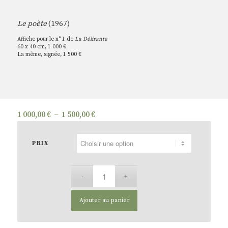
Le poète
(1967)
Affiche pour le n° 1 de
La Délirante
60 x 40 cm, 1 000 €
La même, signée, 1 500 €
Plage
1 000,00
€
–
1 500,00
€
de
prix :
PRIX
1
000,00 €
à
1
500,00 €
Ajouter au panier