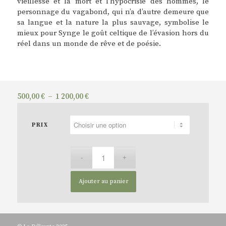
vieillesse et la mort et l’hypocrisie des hommes, le
personnage du vagabond, qui n’a d’autre demeure que
sa langue et la nature la plus sauvage, symbolise le
mieux pour Synge le goût celtique de l’évasion hors du
réel dans un monde de rêve et de poésie.
Plage
500,00
€
–
1 200,00
€
de
prix :
PRIX
500,00 €
à
1
200,00 €
Ajouter au panier