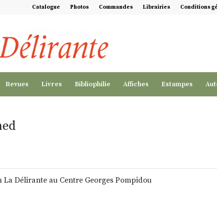
Catalogue
Photos
Commandes
Librairies
Conditions g
Revues
Livres
Bibliophilie
Affiches
Estampes
Aut
hed
on La Délirante au Centre Georges Pompidou