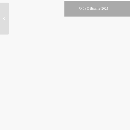
© La Délirante 2025
André Ady