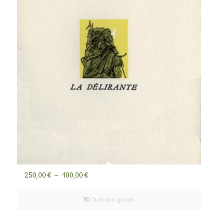
Plage
250,00
€
–
400,00
€
de
prix :
Choix des options
250,00 €