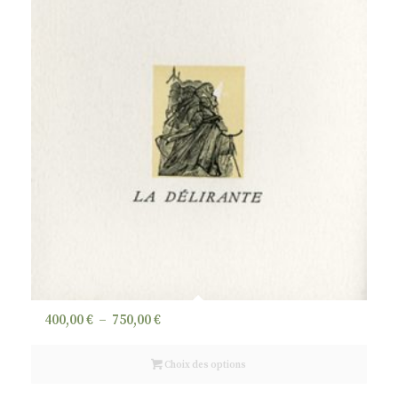
Plage
400,00
€
–
750,00
€
de
prix :
Choix des options
400,00 €