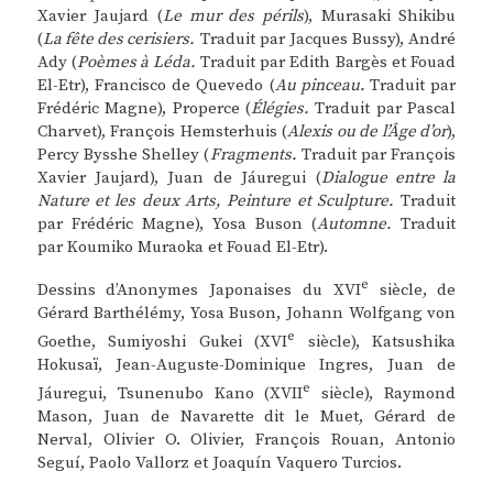
Xavier Jaujard (
Le mur des périls
), Murasaki Shikibu
(
La fête des cerisiers.
Traduit par Jacques Bussy), André
Ady (
Poèmes à Léda.
Traduit par Edith Bargès et Fouad
El-Etr), Francisco de Quevedo (
Au pinceau.
Traduit par
Frédéric Magne), Properce (
Élégies.
Traduit par Pascal
Charvet), François Hemsterhuis (
Alexis ou de l’Âge d’or
),
Percy Bysshe Shelley (
Fragments.
Traduit par François
Xavier Jaujard), Juan de Jáuregui (
Dialogue entre la
Nature et les deux Arts, Peinture et Sculpture.
Traduit
par Frédéric Magne), Yosa Buson (
Automne.
Traduit
par Koumiko Muraoka et Fouad El-Etr).
e
Dessins d’Anonymes Japonaises du XVI
siècle, de
Gérard Barthélémy, Yosa Buson, Johann Wolfgang von
e
Goethe, Sumiyoshi Gukei (XVI
siècle), Katsushika
Hokusaï, Jean-Auguste-Dominique Ingres, Juan de
e
Jáuregui, Tsunenubo Kano (XVII
siècle), Raymond
Mason, Juan de Navarette dit le Muet, Gérard de
Nerval, Olivier O. Olivier, François Rouan, Antonio
Seguí, Paolo Vallorz et Joaquín Vaquero Turcios.