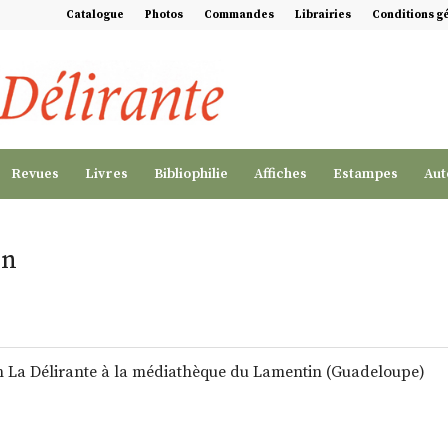
Catalogue
Photos
Commandes
Librairies
Conditions g
Revues
Livres
Bibliophilie
Affiches
Estampes
Aut
on
on La Délirante à la médiathèque du Lamentin (Guadeloupe)