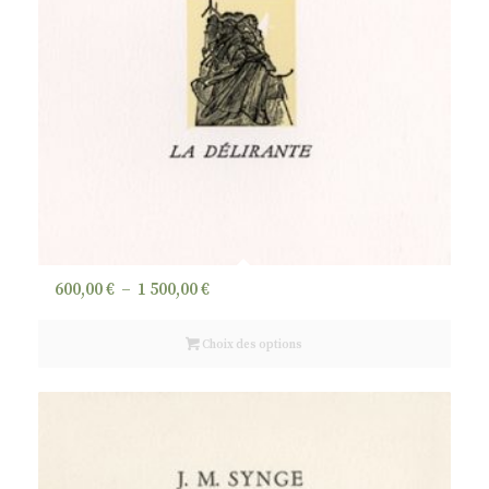
Plage
600,00
€
–
1 500,00
€
de
prix :
Choix des options
600,00 €
à
1
500,00 €