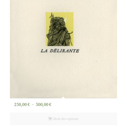
Plage
250,00
€
–
500,00
€
de
prix :
Choix des options
250,00 €