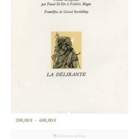
Plage
300,00
€
–
600,00
€
de
prix :
Choix des options