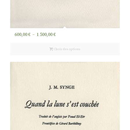
Plage
600,00
€
–
1 500,00
€
de
prix :
Choix des options
600,00 €
à
1
500,00 €